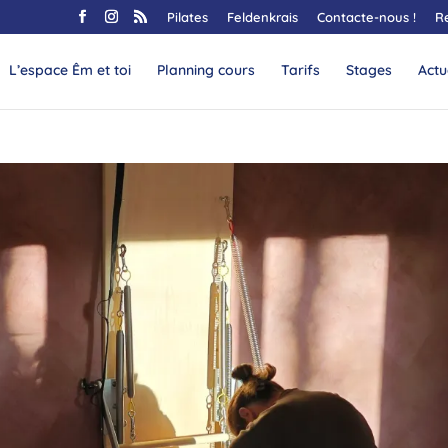
Pilates
Feldenkrais
Contacte-nous !
R
L’espace Êm et toi
Planning cours
Tarifs
Stages
Actu