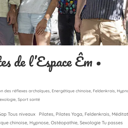
es de l’Espace Êm •
on des réflexes archaïques
,
Energétique chinoise
,
Feldenkrais
,
Hypn
exologie
,
Sport santé
Gap Tous niveaux Pilates, Pilates Yoga, Feldenkrais, Méditat
tique chinoise, Hypnose, Ostéopathie, Sexologie Tu passes