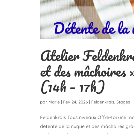
Atelier Feldenkra
et des mâchoires
(14h – 17h)
par
Marie
|
Fév 24, 2026
|
Feldenkrais
,
Stages
Feldenkrais Tous niveaux Offre-toi une mat
détente de la nuque et des mâchoires grâc