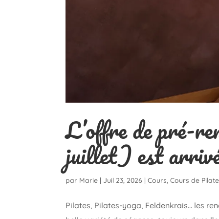
L’offre de pré-re
juillet) est arrivé
par
Marie
|
Juil 23, 2026
|
Cours
,
Cours de Pilat
Pilates, Pilates-yoga, Feldenkrais… les r