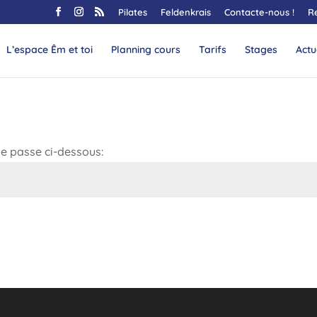
Pilates
Feldenkrais
Contacte-nous !
R
L’espace Êm et toi
Planning cours
Tarifs
Stages
Actu
de passe ci-dessous: