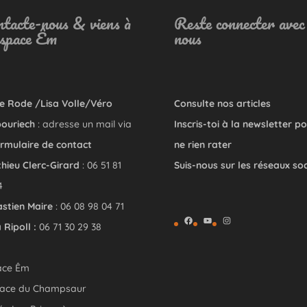
tacte-nous & viens à
Reste connecter avec
Espace Êm
nous
e Rode /Lisa Volle/Véro
Consulte nos articles
ouriech
: adresse un mail via
Inscris-toi à la newsletter p
rmulaire de contact
ne rien rater
hieu Clerc-Girard
: 06 51 81
Suis-nous sur les réseaux so
4
stien Maire
: 06 08 98 04 71
Facebook
YouTube
Instagram
 Ripoll :
06 71 30 29 38
ace Êm
lace du Champsaur