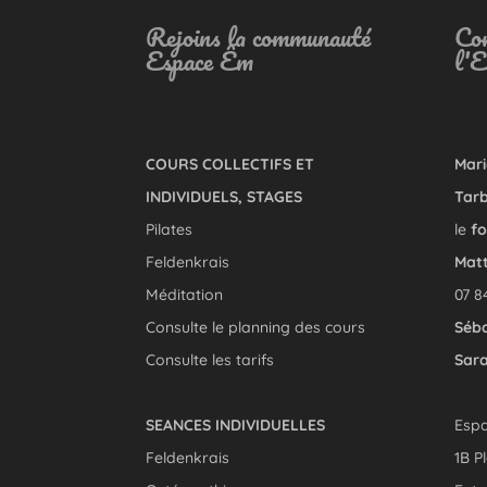
Rejoins la communauté
Con
Espace Êm
l'
COURS COLLECTIFS ET
Mari
INDIVIDUELS, STAGES
Tarb
Pilates
le
fo
Feldenkrais
Matt
Méditation
07 8
Consulte le planning des cours
Séba
Consulte les tarifs
Sara
SEANCES INDIVIDUELLES
Esp
Feldenkrais
1B P