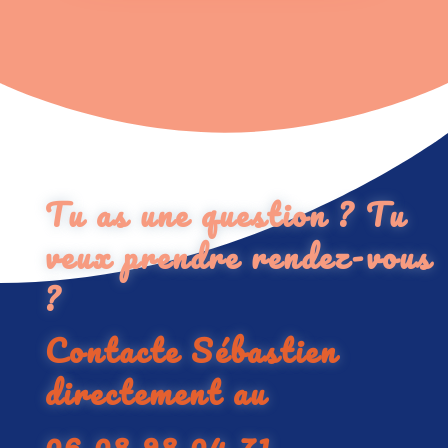
Tu as une question ? Tu
veux prendre rendez-vous
?
Contacte Sébastien
directement au
06 08 98 04 71