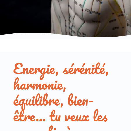
Energie, sérénité,
harmonie,
équilibre, bien-
être… tu veux les