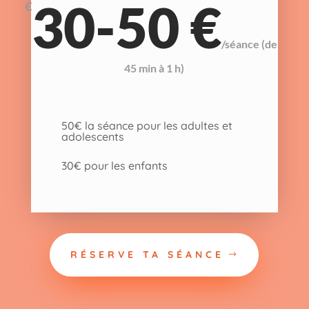
30-50 €
€
/
séance (de
45 min à 1 h)
50€ la séance pour les adultes et
adolescents
30€ pour les enfants
RÉSERVE TA SÉANCE