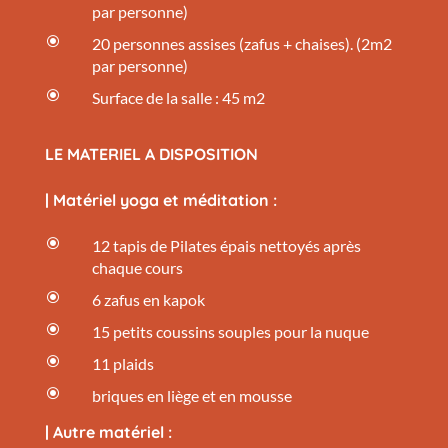
par personne)
\
20 personnes assises (zafus + chaises). (2m2
par personne)
\
Surface de la salle : 45 m2
LE MATERIEL A DISPOSITION
| Matériel yoga et méditation :
\
12 tapis de Pilates épais nettoyés après
chaque cours
\
6 zafus en kapok
\
15 petits coussins souples pour la nuque
\
11 plaids
\
briques en liège et en mousse
| Autre matériel :