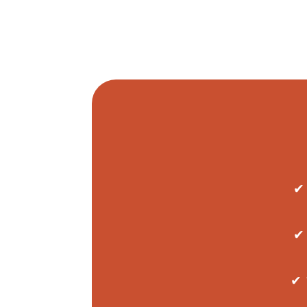
✔ 
✔ 
✔ 