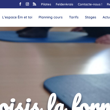
Pilates
Feldenkrais
Contacte-nous !
R
L’espace Êm et toi
Planning cours
Tarifs
Stages
Actu
isis la for