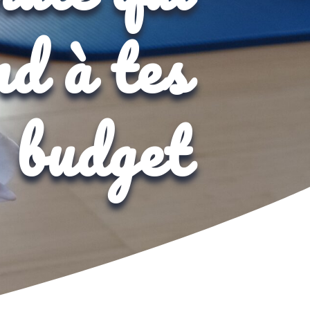
d à tes
t budget