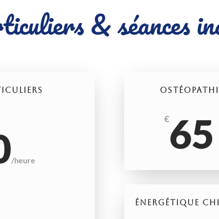
ticuliers & séances ind
TICULIERS
OSTÉOPATHIE
65
€
0
/
heure
ÉNERGÉTIQUE CHI