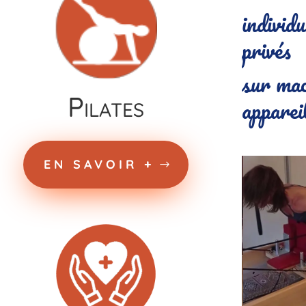
individu
privés
sur mac
Pilates
apparei
EN SAVOIR +