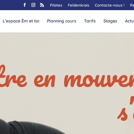
Pilates
Feldenkrais
Contacte-nous !
R
L’espace Êm et toi
Planning cours
Tarifs
Stages
Actu
re en mouve
s