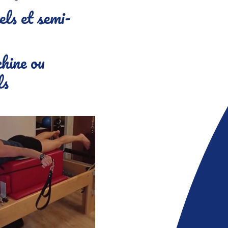
els et semi-
hine ou
ls