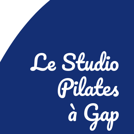
Le Studio
Pilates
à Gap