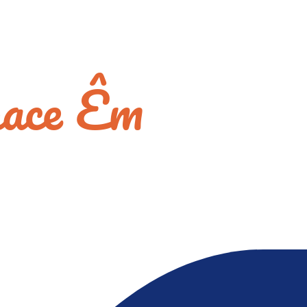
space Êm