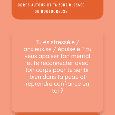
CORPS AUTOUR DE TA ZONE BLESSÉE
OU DOULOUREUSE
Tu es stressé.e /
anxieux.se / épuisé.e ? tu
veux apaiser ton mental
et te reconnecter avec
ton corps pour te sentir
bien dans ta peau et
reprendre confiance en
toi ?