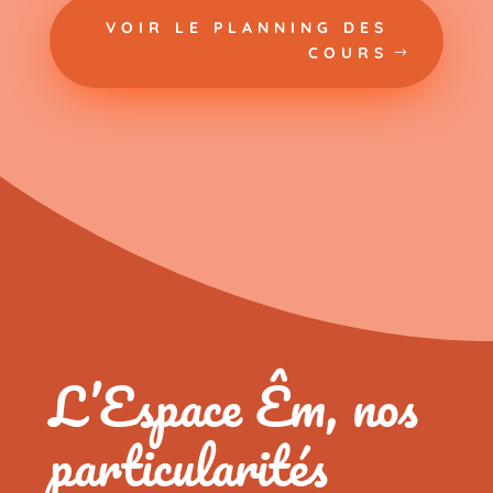
VOIR LE PLANNING DES
COURS
L’Espace Êm, nos
particularités