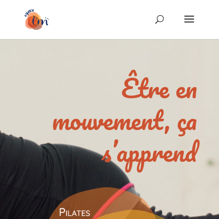
Être en
mouvement, ça
s’apprend