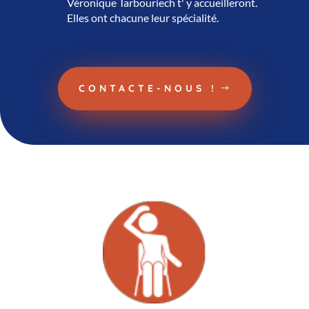
Véronique Tarbouriech t' y accueilleront.
Elles ont chacune leur spécialité.
CONTACTE-NOUS !