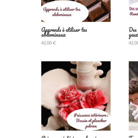
Apprends à utiliser tes
Des 
abdominaux
yeux
42,00
€
42,