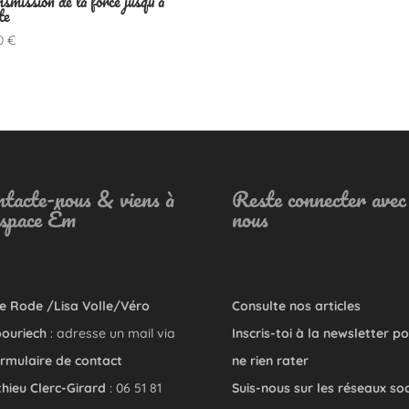
smission de la force jusqu’à
te
00
€
tacte-nous & viens à
Reste connecter avec
Espace Êm
nous
e Rode /Lisa Volle/Véro
Consulte nos articles
ouriech
: adresse un mail via
Inscris-toi à la newsletter p
rmulaire de contact
ne rien rater
hieu Clerc-Girard
: 06 51 81
Suis-nous sur les réseaux so