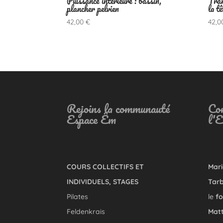
Puissance intérieure : bassin,
Tran
plancher pelvien
la tê
42,00
€
42,
Rejoins la communauté
Con
Espace Êm
l'
COURS COLLECTIFS ET
Mari
INDIVIDUELS, STAGES
Tarb
Pilates
le
fo
Feldenkrais
Matt