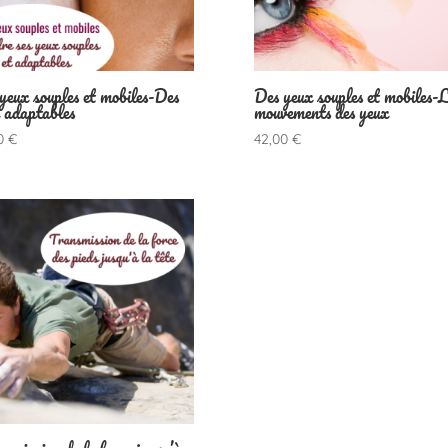
yeux souples et mobiles-Des
Des yeux souples et mobiles-
 adaptables
mouvements des yeux
00
€
42,00
€