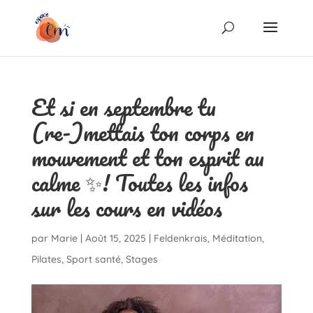
Et si en septembre tu
(re-)mettais ton corps en
mouvement et ton esprit au
calme ✨! Toutes les infos
sur les cours en vidéos
par
Marie
|
Août 15, 2025
|
Feldenkrais
,
Méditation
,
Pilates
,
Sport santé
,
Stages