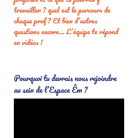
travailler ? quel est le parcours de
chaque prof ? Et bien d’autres
questions encore… L’équipe te répond
en vidéos !
Pourquoi tu devrais nous rejoindre
au sein de l’Espace Êm ?