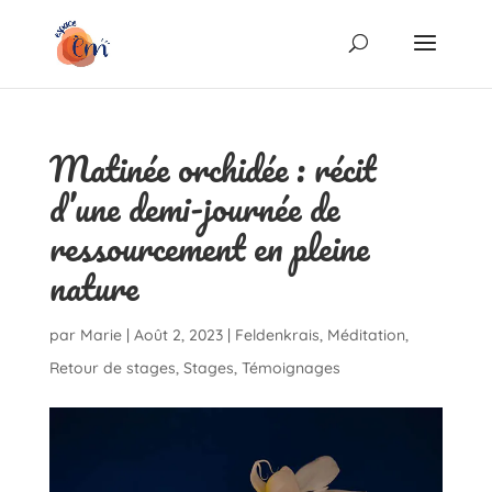
Matinée orchidée : récit
d’une demi-journée de
ressourcement en pleine
nature
par
Marie
|
Août 2, 2023
|
Feldenkrais
,
Méditation
,
Retour de stages
,
Stages
,
Témoignages