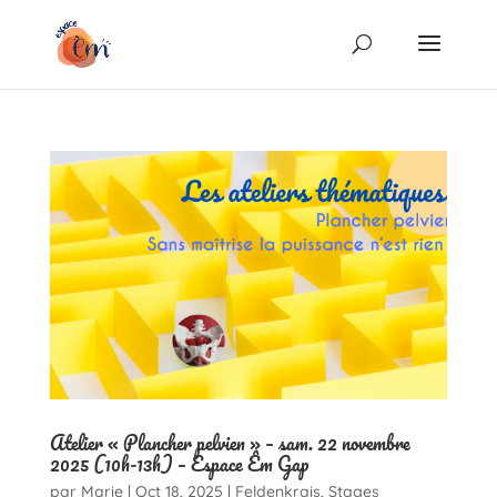
Atelier « Plancher pelvien » – sam. 22 novembre
2025 (10h-13h) – Espace Êm Gap
par
Marie
|
Oct 18, 2025
|
Feldenkrais
,
Stages