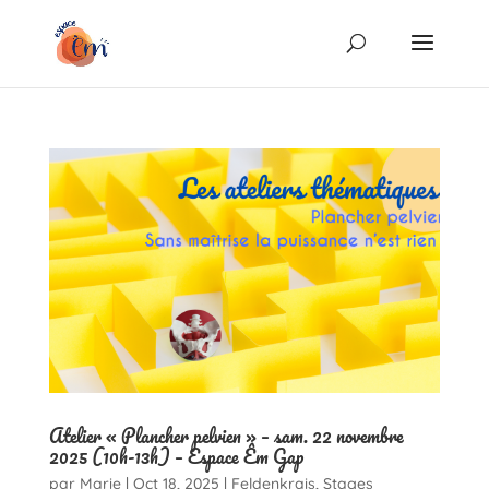
Atelier « Plancher pelvien » – sam. 22 novembre
2025 (10h-13h) – Espace Êm Gap
par
Marie
|
Oct 18, 2025
|
Feldenkrais
,
Stages