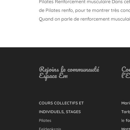
Pilates Renforcement musculaire Dans cet 
de Pilates renfo, pour te montrer très co
Quand on parle de renforcement musculair
Rejoins la communauté
Con
Espace Êm
l'
COURS COLLECTIFS ET
Mari
INDIVIDUELS, STAGES
Tarb
Pilates
le
fo
Feldenkrais
Matt