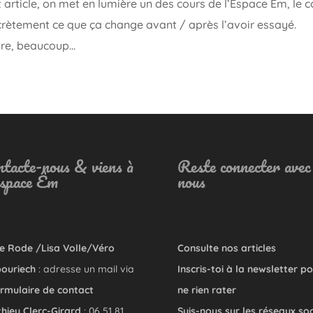
article, on met en lumière un des cours de l’Espace Êm, le c
ncrètement ce que ça change avant / après l’avoir essayé.
e, beaucoup...
tacte-nous & viens à
Reste connecter avec
Espace Êm
nous
e Rode /Lisa Volle/Véro
Consulte nos articles
ouriech
: adresse un mail via
Inscris-toi à la newsletter p
rmulaire de contact
ne rien rater
hieu Clerc-Girard
: 06 51 81
Suis-nous sur les réseaux so