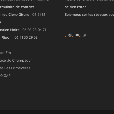
rmulaire de contact
ne rien rater
hieu Clerc-Girard
: 06 51 81
Suis-nous sur les réseaux so
4
stien Maire
: 06 08 98 04 71
Facebook
YouTube
Instagram
 Ripoll :
06 71 30 29 38
ace Êm
lace du Champsaur
ée Les Primevères
00 GAP