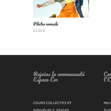
Pilates nomade
62,00
€
Rejoins la communauté
Con
Espace Êm
l'
COURS COLLECTIFS ET
Mari
INDIVIDUELS, STAGES
Tarb