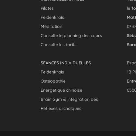
Pilates
le
fo
Feldenkrais
Matt
Méditation
07 8
Consulte le planning des cours
Séba
Consulte les tarifs
Sara
SEANCES INDIVIDUELLES
Esp
Feldenkrais
1B P
Ostéopathie
Entr
Energétique chinoise
050
Brain Gym & intégration des
Réflexes archaïques