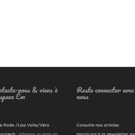
tacte-nous & viens à
Reste connecter avec
Espace Êm
nous
e Rode /Lisa Volle/Véro
Consulte nos articles
ouriech
: adresse un mail via
Inscris-toi à la newsletter p