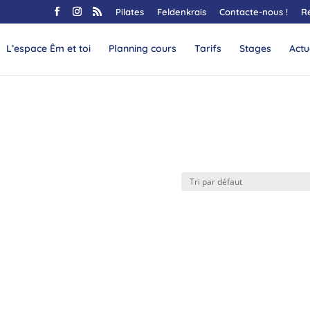
Pilates
Feldenkrais
Contacte-nous !
R
L’espace Êm et toi
Planning cours
Tarifs
Stages
Actu